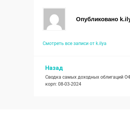
Опубликовано
k.il
Смотреть все записи от k.ilya
Назад
Навигация
Сводка самых доходных облигаций О
по
корп: 08-03-2024
записям