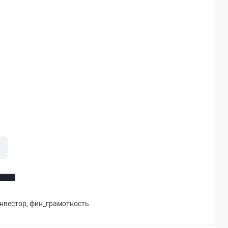
нвестор
,
фин_грамотность