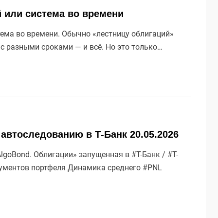
й или система во времени
тема во времени. Обычно «лестницу облигаций»
 с разными сроками — и всё. Но это только…
 автоследованию в Т-Банк 20.05.2026
goBond. Облигации» запущенная в #Т-Банк / #Т-
рументов портфеля Динамика среднего #PNL