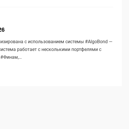
26
тизирована с использованием системы #AlgoBond —
а система работает с несколькими портфелями с
: #Финам,…