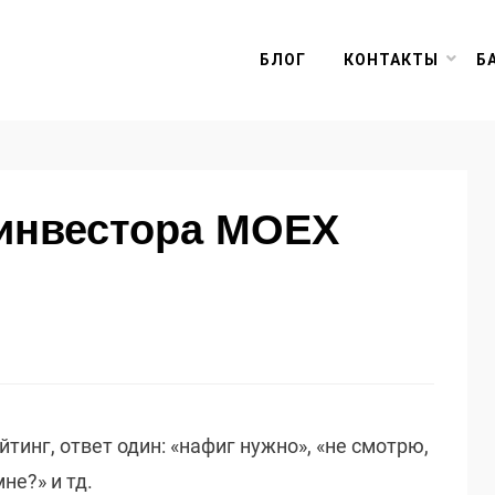
БЛОГ
КОНТАКТЫ
Б
 инвестора MOEX
тинг, ответ один: «нафиг нужно», «не смотрю,
мне?» и тд.