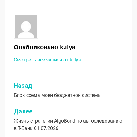
Опубликовано
k.ilya
Смотреть все записи от k.ilya
Назад
Навигация
Блок схема моей бюджетной системы
по
записям
Далее
Жизнь стратегии AlgoBond по автоследованию
в Т-Банк 01.07.2026