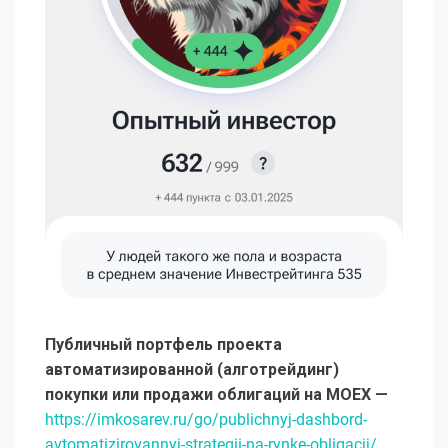
Публичный портфель проекта
автоматизированной (алготрейдинг)
покупки или продажи облигаций на MOEX —
https://imkosarev.ru/go/publichnyj-dashbord-
avtomatizirovannyj-strategii-na-rynke-obligacij/