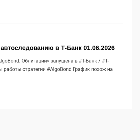
 автоследованию в Т-Банк 01.06.2026
goBond. Облигации» запущена в #Т-Банк / #Т-
ты работы стратегии #AlgoBond График похож на