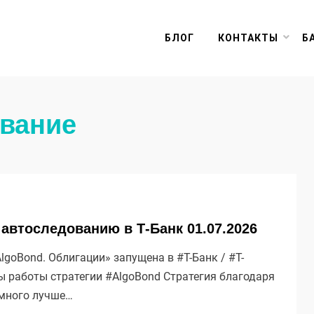
БЛОГ
КОНТАКТЫ
Б
ование
 автоследованию в Т-Банк 01.07.2026
goBond. Облигации» запущена в #Т-Банк / #Т-
ты работы стратегии #AlgoBond Стратегия благодаря
много лучше…