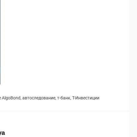
е
AlgoBond
,
автоследование
,
т-банк
,
Т-Инвестиции
ya