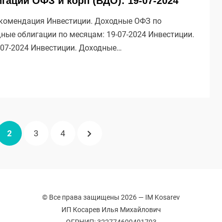
аций ОФЗ и корп (ВДО): 19-07-2024
комендация Инвестиции. Доходные ОФЗ по
дные облигации по месяцам: 19-07-2024 Инвестиции.
-07-2024 Инвестиции. Доходные…
УЩАЯ
АНИЦА
СТРАНИЦА
СТРАНИЦА
СТРАНИЦА
СЛЕДУЮЩАЯ
2
3
4
А
СТРАНИЦА
© Все права защищены 2026 —
IM Kosarev
ИП Косарев Илья Михайлович