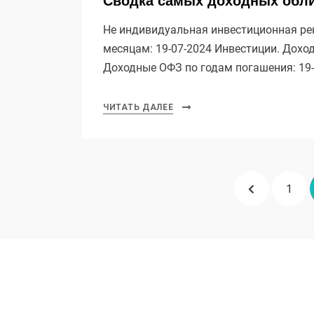
Сводка самых доходных облиг
Не индивидуальная инвестиционная ре
месяцам: 19-07-2024 Инвестиции. Дохо
Доходные ОФЗ по годам погашения: 19
ЧИТАТЬ ДАЛЕЕ
Пагинация
ПРЕДЫД
СТР
1
записей
СТРАНИЦ