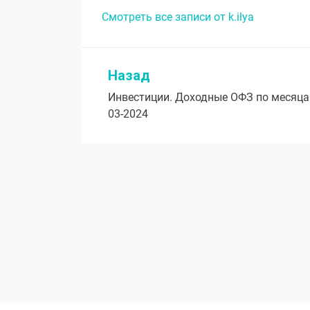
Смотреть все записи от k.ilya
Назад
Навигация
Инвестиции. Доходные ОФЗ по месяцам
по
03-2024
записям