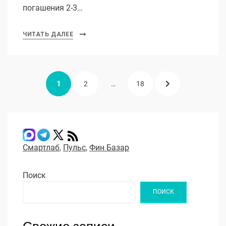
погашения 2-3…
ЧИТАТЬ ДАЛЕЕ
Пагинация
СТРАНИЦА
СТРАНИЦА
СТРАНИЦА
СЛЕДУЮЩАЯ
1
2
…
18
записей
СТРАНИЦА
Смартлаб
,
Пульс
,
Фин Базар
Поиск
ПОИСК