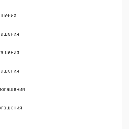
гашения
огашения
огашения
огашения
о погашения
погашения