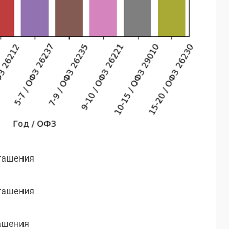
огашения
огашения
гашения