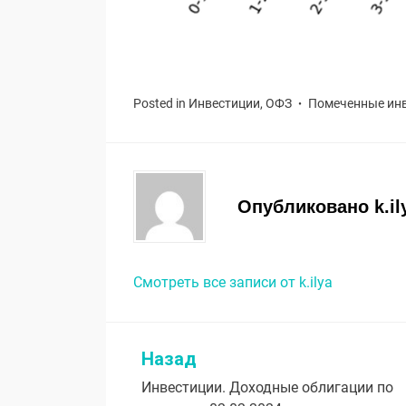
Posted in
Инвестиции
,
ОФЗ
Помеченные
ин
Опубликовано
k.il
Смотреть все записи от k.ilya
Назад
Навигация
Инвестиции. Доходные облигации по
по