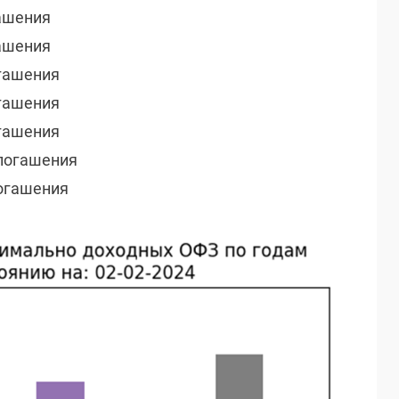
гашения
гашения
огашения
огашения
огашения
о погашения
погашения