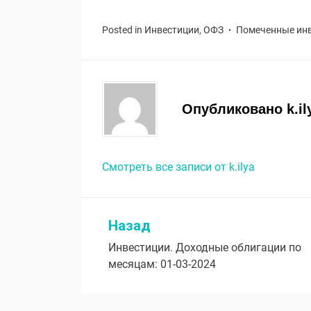
Posted in
Инвестиции
,
ОФЗ
Помеченные
ин
Опубликовано
k.il
Смотреть все записи от k.ilya
Назад
Навигация
Инвестиции. Доходные облигации по
по
месяцам: 01-03-2024
записям