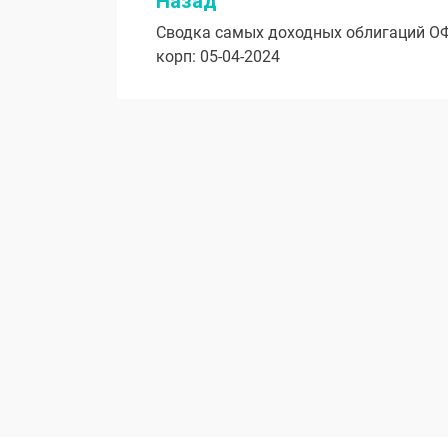
Назад
Навигация
Сводка самых доходных облигаций О
по
корп: 05-04-2024
записям