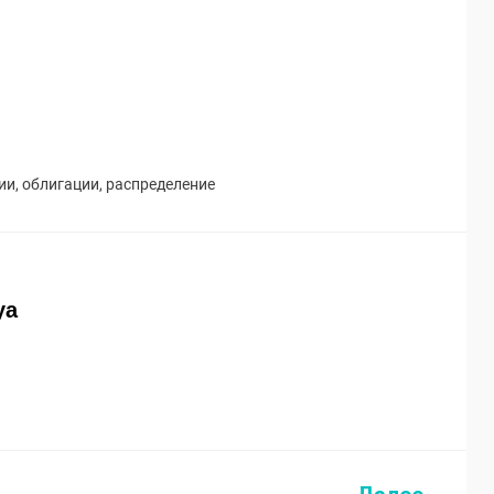
ии
,
облигации
,
распределение
ya