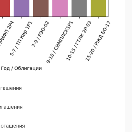
погашения
погашения
 погашения