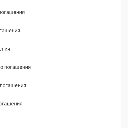
 погашения
погашения
шения
до погашения
о погашения
 погашения