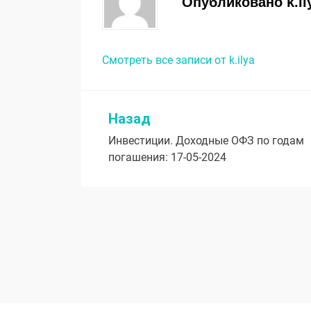
Опубликовано
k.il
Смотреть все записи от k.ilya
Назад
Навигация
Инвестиции. Доходные ОФЗ по годам
по
погашения: 17-05-2024
записям