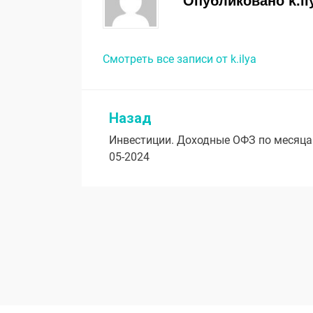
Опубликовано
k.il
Смотреть все записи от k.ilya
Назад
Навигация
Инвестиции. Доходные ОФЗ по месяцам
по
05-2024
записям