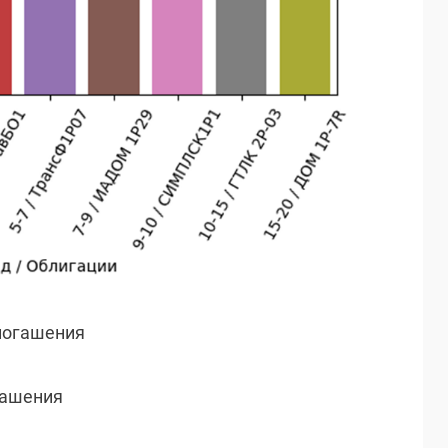
 погашения
огашения