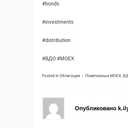
#bonds
#investments
#distribution
#ВДО #MOEX
Posted in
Облигации
Помеченные
MOEX
,
В
Опубликовано
k.il