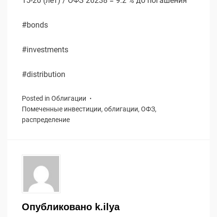
15-20 (лет) / ОФЗ 26238 = 9.2 % до погашения
#bonds
#investments
#distribution
Posted in
Облигации
Помеченные
инвестиции
,
облигации
,
ОФЗ
,
распределение
Опубликовано
k.ilya