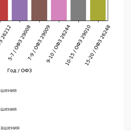
гашения
гашения
огашения