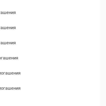
огашения
огашения
огашения
погашения
о погашения
о погашения