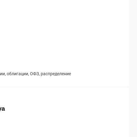
ции
,
облигации
,
ОФЗ
,
распределение
ya