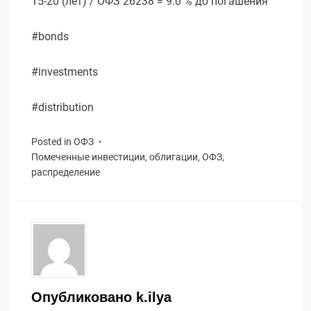
15-20 (лет) / ОФЗ 26238 = 9.0 % до погашения
#bonds
#investments
#distribution
Posted in
ОФЗ
Помеченные
инвестиции
,
облигации
,
ОФЗ
,
распределение
Опубликовано
k.ilya