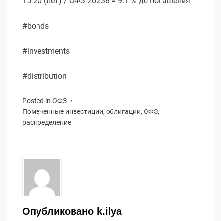
15-20 (лет) / ОФЗ 26238 = 9.1 % до погашения
#bonds
#investments
#distribution
Posted in
ОФЗ
Помеченные
инвестиции
,
облигации
,
ОФЗ
,
распределение
Опубликовано
k.ilya