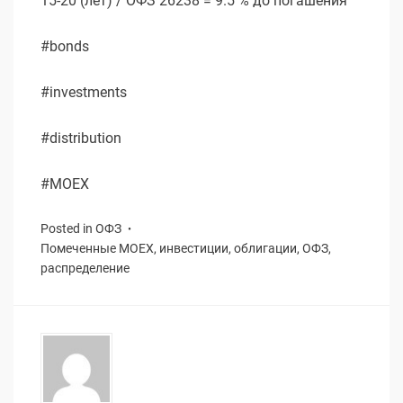
15-20 (лет) / ОФЗ 26238 = 9.5 % до погашения
#bonds
#investments
#distribution
#MOEX
Posted in
ОФЗ
Помеченные
MOEX
,
инвестиции
,
облигации
,
ОФЗ
,
распределение