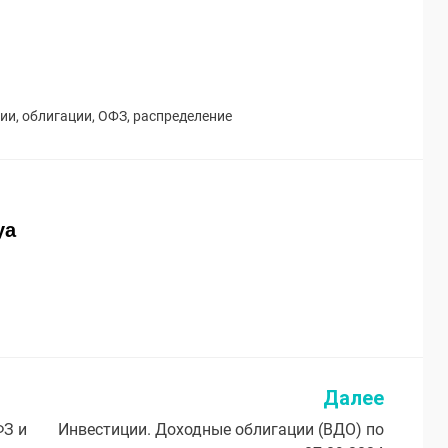
ции
,
облигации
,
ОФЗ
,
распределение
ya
Далее
ФЗ и
Инвестиции. Доходные облигации (ВДО) по