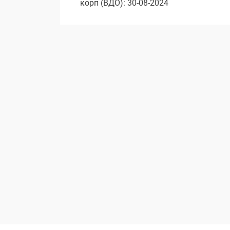
корп (ВДО): 30-08-2024
записям