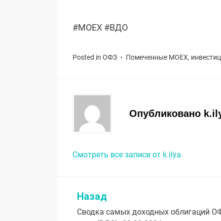
#MOEX #ВДО
Posted in
ОФЗ
Помеченные
MOEX
,
инвести
Опубликовано
k.il
Смотреть все записи от k.ilya
Назад
Навигация
Сводка самых доходных облигаций О
по