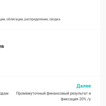
ции
,
облигации
,
распределение
,
сводка
ya
Далее
годам
Промежуточный финансовый результат и
фиксация 20% /y