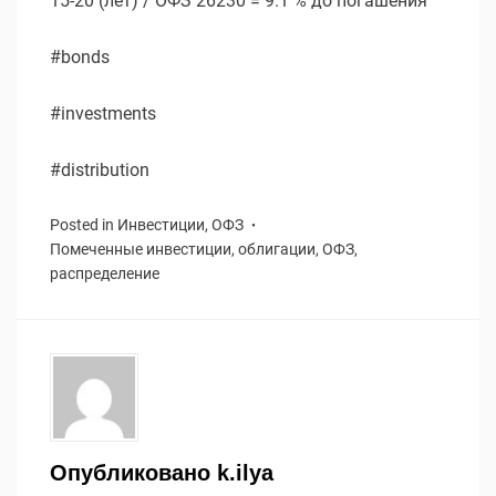
15-20 (лет) / ОФЗ 26230 = 9.1 % до погашения
#bonds
#investments
#distribution
Posted in
Инвестиции
,
ОФЗ
Помеченные
инвестиции
,
облигации
,
ОФЗ
,
распределение
Опубликовано
k.ilya