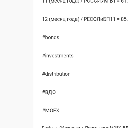
11 (месяц года) / РОССИУМ Б1 = 61.
12 (месяц года) / РЕСОЛиБП11 = 85.
#bonds
#investments
#distribution
#ВДО
#MOEX
Posted in
Облигации
Помеченные
MOEX
,
В