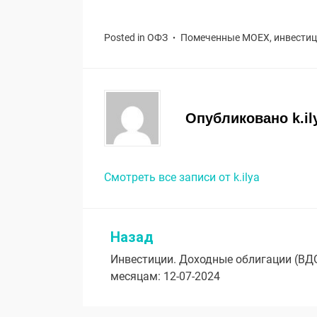
Posted in
ОФЗ
Помеченные
MOEX
,
инвести
Опубликовано
k.il
Смотреть все записи от k.ilya
Назад
Навигация
Инвестиции. Доходные облигации (ВД
по
месяцам: 12-07-2024
записям