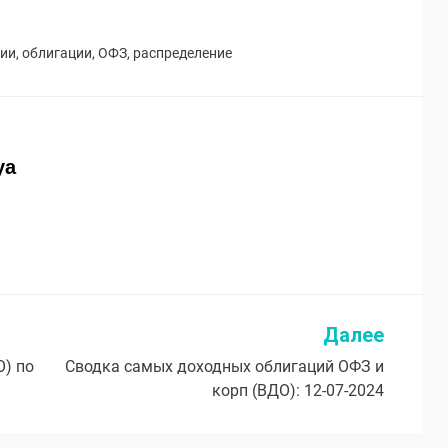
ции
,
облигации
,
ОФЗ
,
распределение
ya
Далее
О) по
Сводка самых доходных облигаций ОФЗ и
корп (ВДО): 12-07-2024