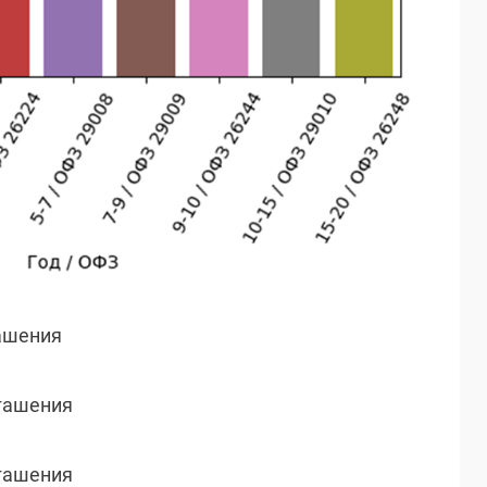
гашения
огашения
огашения