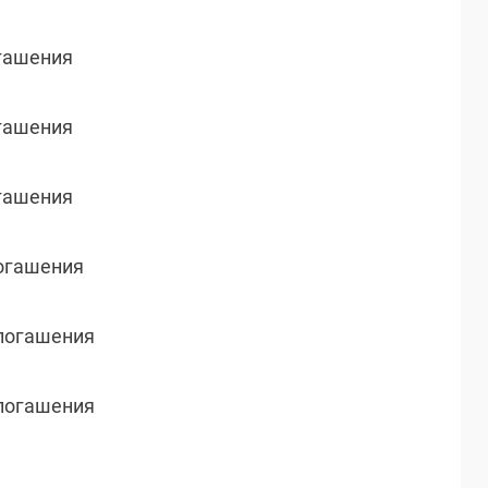
огашения
огашения
огашения
погашения
о погашения
о погашения