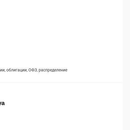
ции
,
облигации
,
ОФЗ
,
распределение
ya