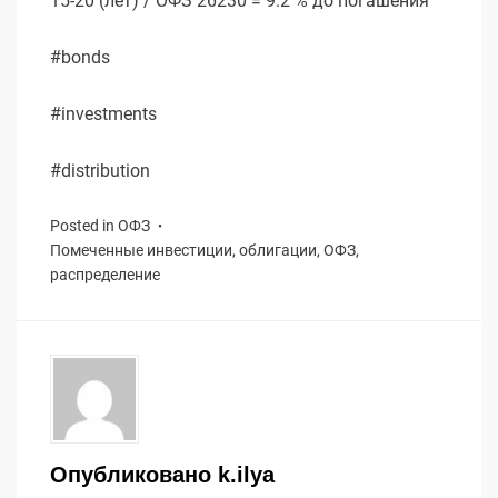
15-20 (лет) / ОФЗ 26230 = 9.2 % до погашения
#bonds
#investments
#distribution
Posted in
ОФЗ
Помеченные
инвестиции
,
облигации
,
ОФЗ
,
распределение
Опубликовано
k.ilya