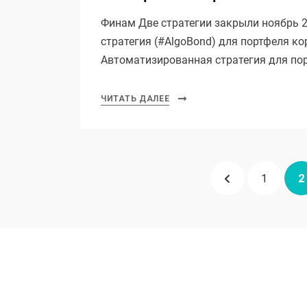
Финам Две стратегии закрыли ноябрь 
стратегия (#AlgoBond) для портфеля ко
Автоматизированная стратегия для по
ЧИТАТЬ ДАЛЕЕ
Пагинация
ПРЕДЫДУЩА
СТРАНИ
С
1
2
записей
СТРАНИЦА