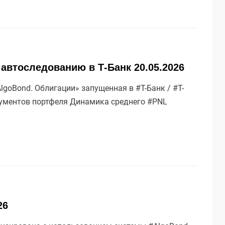
 автоследованию в Т-Банк 20.05.2026
goBond. Облигации» запущенная в #Т-Банк / #Т-
рументов портфеля Динамика среднего #PNL
26