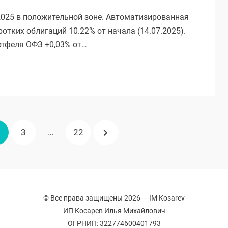
2025 в положительной зоне. Автоматизированная
ротких облигаций 10.22% от начала (14.07.2025).
ртфеля ОФЗ +0,03% от…
Я
ЦА
ТРАНИЦА
СТРАНИЦА
СТРАНИЦА
СЛЕДУЮЩАЯ
3
…
22
СТРАНИЦА
© Все права защищены 2026 —
IM Kosarev
ИП Косарев Илья Михайлович
ОГРНИП: 322774600401793