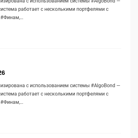
тизирована с использованием системы #AlgoBond —
а система работает с несколькими портфелями с
: #Финам,…
26
тизирована с использованием системы #AlgoBond —
а система работает с несколькими портфелями с
: #Финам,…